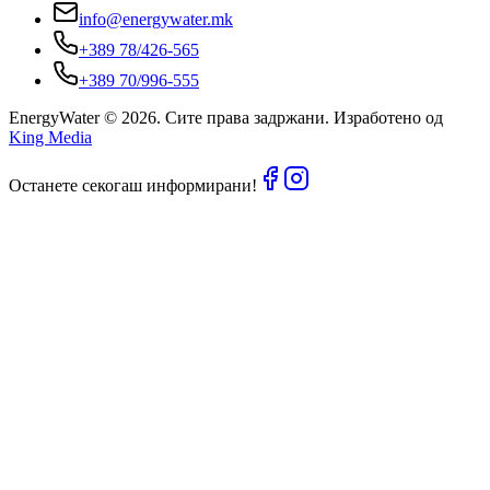
info@energywater.mk
+389 78/426-565
+389 70/996-555
EnergyWater ©
2026
. Сите права задржани. Изработено од
King Media
Останете секогаш информирани!