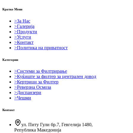
Кратко Мени
>
За Нас
>
Галерија
>
Продукти
>
Услуги
>
Контакт
>
Политика на приватност
Категории
>
Системи за Филтрирање
>
Куќиште за филтер за централен довод
>
Кертриџи за Филтер
>
Реверзна Осмоза
>
Диспанзери
>
Чешми
Контакт
ул. Питу Гули бр.7, Гевгелија 1480,
Република Македонија